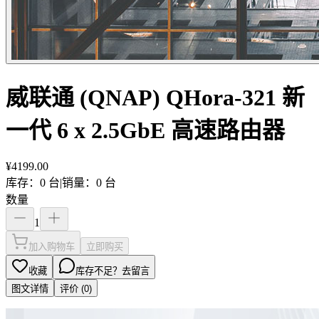
威联通 (QNAP) QHora-321 新
一代 6 x 2.5GbE 高速路由器
¥
4199.00
库存：0 台
|
销量：0 台
数量
1
加入购物车
立即购买
收藏
库存不足？去留言
图文详情
评价 (
0
)