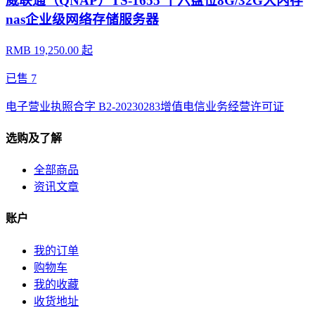
威联通（QNAP）TS-1655 十六盘位8G/32G大内存
nas企业级网络存储服务器
RMB 19,250.00 起
已售
7
电子营业执照
合字 B2-20230283
增值电信业务经营许可证
选购及了解
全部商品
资讯文章
账户
我的订单
购物车
我的收藏
收货地址