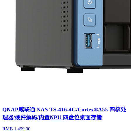
QNAP威联通 NAS TS-416-4G/Cortex®A55 四核处
理器/硬件解码/内置NPU 四盘位桌面存储
RMB 1,499.00