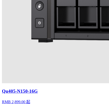
Qu405-N150-16G
RMB 2,899.00 起