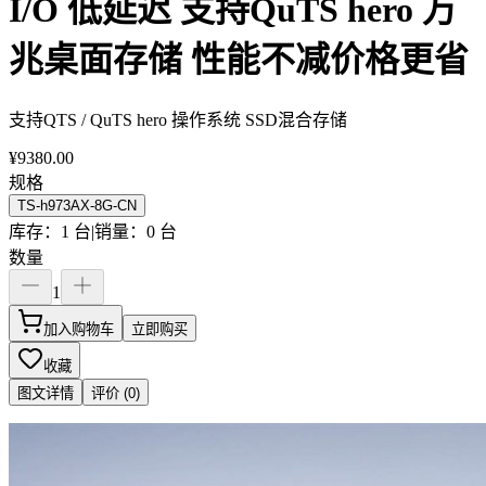
I/O 低延迟 支持QuTS hero 万
兆桌面存储 性能不减价格更省
支持QTS / QuTS hero 操作系统 SSD混合存储
¥
9380.00
规格
TS-h973AX-8G-CN
库存：1 台
|
销量：0 台
数量
1
加入购物车
立即购买
收藏
图文详情
评价 (
0
)