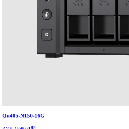
Qu405-N150-16G
RMB 2,899.00 起