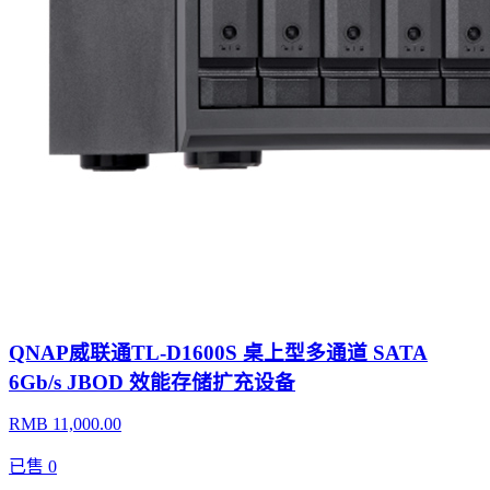
QNAP威联通TL-D1600S 桌上型多通道 SATA
6Gb/s JBOD 效能存储扩充设备
RMB 11,000.00
已售
0