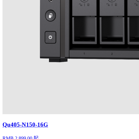
Qu405-N150-16G
RMB 2,899.00 起