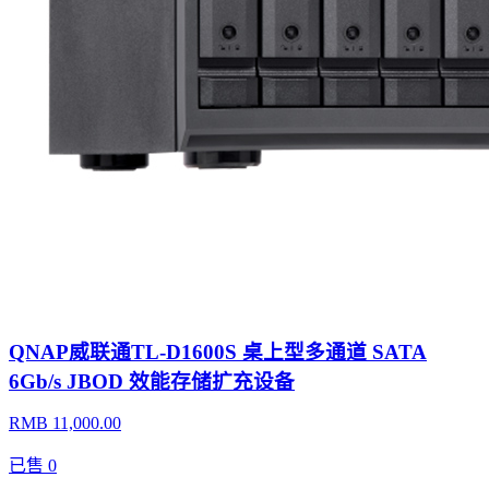
QNAP威联通TL-D1600S 桌上型多通道 SATA
6Gb/s JBOD 效能存储扩充设备
RMB 11,000.00
已售
0