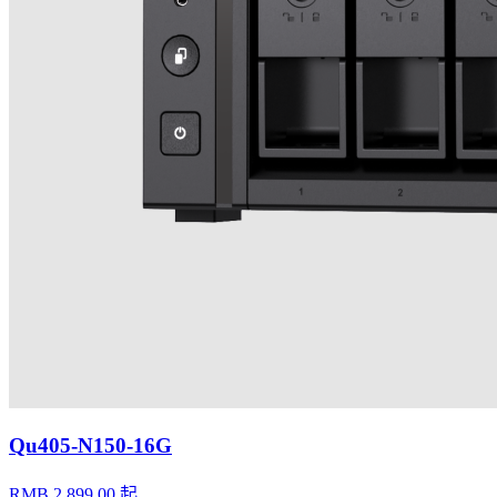
Qu405-N150-16G
RMB 2,899.00 起